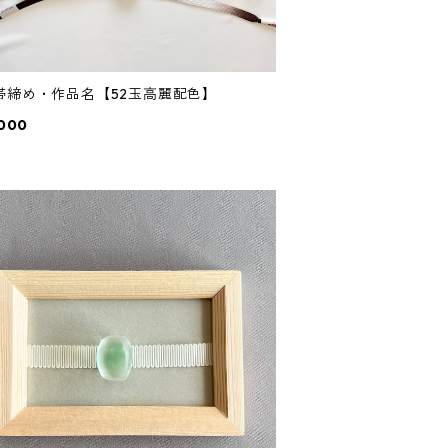
帯締め・作品名【52玉高麗配色】
,000