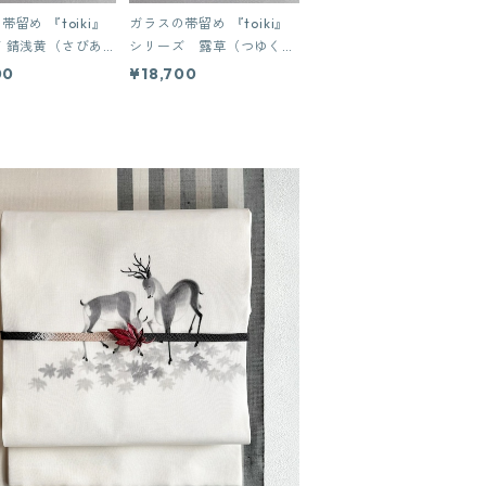
留め 『toiki』
ガラスの帯留め 『toiki』
びあ
シリーズ 露草（つゆく
さ））
00
¥18,700