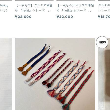
oiki』
【一点もの】ガラスの帯留
【一点もの】ガラスの帯留
ガラスの帯
（せいじ）
め 『toiki』シリーズ 閃
め 『toiki』シリーズ 黄
シリーズ 錆浅黄（さ
光（せんこう）
昏
さぎ）
¥22,000
¥22,000
¥18,7