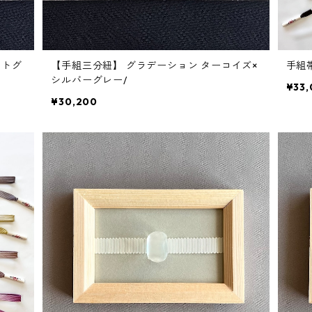
イトグ
【手組三分紐】 グラデーション ターコイズ×
手組
シルバーグレー/
¥33
¥30,200