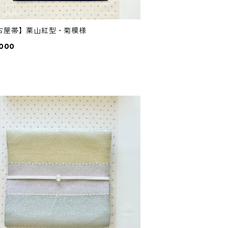
古屋帯】栗山紅型・菊模様
,000